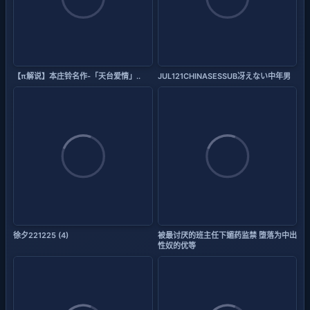
【π解说】本庄铃名作-「天台爱情」..
JUL121CHINASESSUB冴えない中年男
徐夕221225 (4)
被最讨厌的班主任下媚药监禁 堕落为中出
性奴的优等